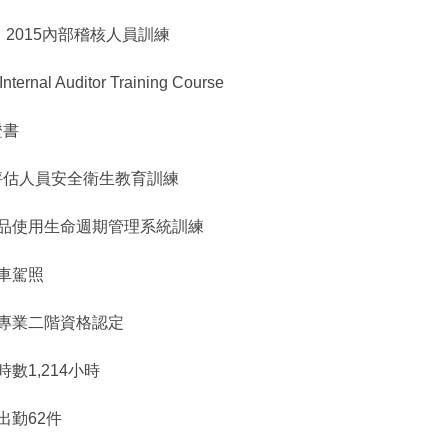
001：2015內部稽核人員訓練
nternal Auditor Training Course
證書
全評估人員安全衛生教育訓練
化學品使用生命週期管理系統訓練
貨車駕照
事故專業二階資格認定
時數1,214小時
故出勤62件